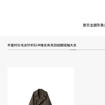
首页
主题形象
外套
衬衫
毛衣
针织衫
冲锋衣
夹克
羽绒服
短袖
大衣