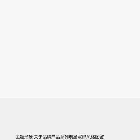
主题形象
关于品牌
产品系列
明星演绎
风格图鉴